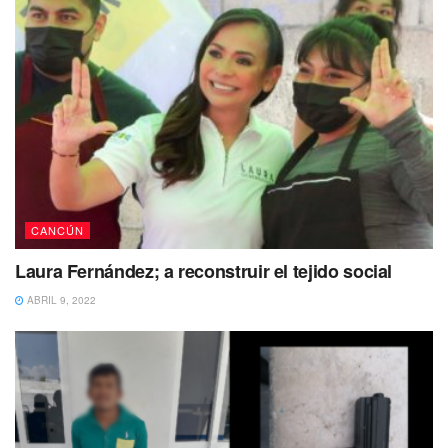
Orvañanos expresó que el gobernador Carlos Joaquín
tiene interés en que la ciudadanía (mujeres y hombres)
aplique los 10 hábitos de higiene para la normalidad, para
prevenir y controlar la curva de contagios, para salvar
vidas humanas y avanzar más rápido hacia la
recuperación económica.
Tags:
Carlos Joaquín
Gobierno Estatal
Quintana Roo
Semáforo Covid
CANCÚN
Laura Fernández; a reconstruir el tejido social
ABRIL 9, 2022