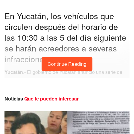
En Yucatán, los vehículos que
circulen después del horario de
las 10:30 a las 5 del día siguiente
se harán acreedores a severas
infracciones.
Continue Reading
Yucatán
.- El gobierno de Yucatán anunció una serie de
medidas para frenar el incremento de contagios por
COVID-19 en la entidad entre las que se encuentran el
endurecimiento de las restricciones de la movilidad para la
Noticias
Que te pueden interesar
población.
Una celebración respetando la sana
distancia
https://t.co/vUlEvjxZVc