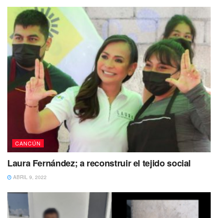
región.
Tags:
APOYO
Quintana Roo
Sader
Tormenta tropical
CANCÚN
Laura Fernández; a reconstruir el tejido social
ABRIL 9, 2022