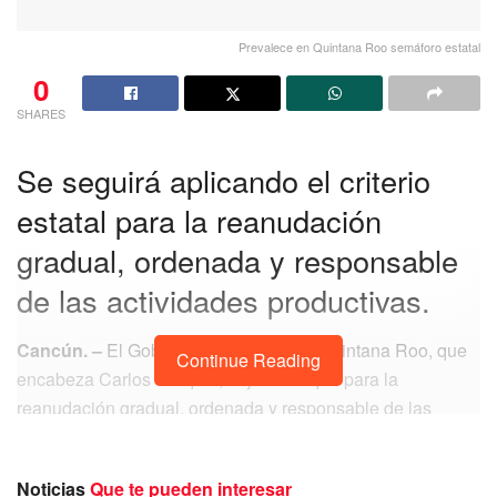
Prevalece en Quintana Roo semáforo estatal
0
SHARES
Se seguirá aplicando el criterio
estatal para la reanudación
gradual, ordenada y responsable
de las actividades productivas.
Cancún. –
El Gobierno del Estado de Quintana Roo, que
Continue Reading
encabeza Carlos Joaquín, dejó claro que para la
reanudación gradual, ordenada y responsable de las
actividades productivas, establecidas en el Plan
“Reactivemos Quintana Roo”, se seguirá aplicando el
Noticias
Que te pueden interesar
criterio estatal del semáforo epidemiológico.