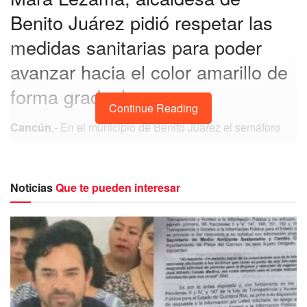
Benito Juárez pidió respetar las
medidas sanitarias para poder
avanzar hacia el color amarillo de
forma gradual.
Continue Reading
Cancún
.- En el municipio de Benito Juárez el semáforo
epidemiólogico se mantiene en color naranja, por ello, es
necesario respetar las medidas sanitarias que indican las
autoridades de salud para avanzar hacia el color amarillo
Noticias
Que te pueden interesar
de manera gradual, ordenada y responsable, afirmó la
Presidente Municipal, Mara Lezama.
Como Primera Autoridad en el municipio destacó la
importancia de que todos los ciudadanos participen en la
lucha contra la pandemia de COVID-19. “La tarea no es de
una sola persona es de todos y juntos podemos lograrlo”.
El gobierno municipal -dijo- trabaja de la mano con el