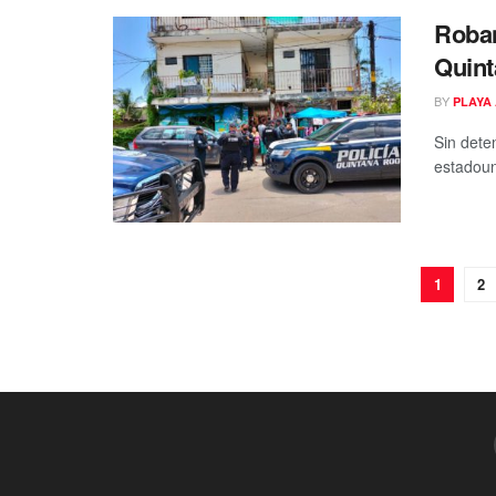
Roban
Quint
BY
PLAYA 
Sin dete
estadoun
1
2