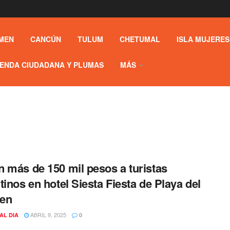
MEN
CANCÚN
TULUM
CHETUMAL
ISLA MUJERES
ENDA CIUDADANA Y PLUMAS
MÁS
 más de 150 mil pesos a turistas
tinos en hotel Siesta Fiesta de Playa del
en
ABRIL 9, 2025
AL DIA
0