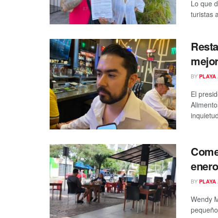
Lo que d
turistas 
Resta
mejor
BY
PLAYA 
El presi
Alimento
inquietud
Comer
enero
BY
PLAYA 
Wendy Ma
pequeños