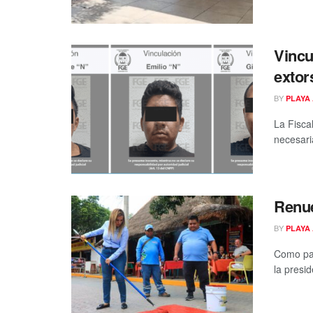
Vincu
extor
BY
PLAYA 
La Fisca
necesari
Renue
BY
PLAYA 
Como par
la presid