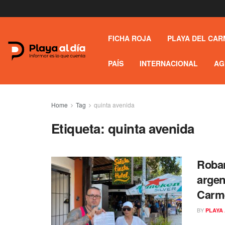
FICHA ROJA
PLAYA DEL CAR
PAÍS
INTERNACIONAL
AG
Home
Tag
quinta avenida
Etiqueta:
quinta avenida
Roban
argen
Carm
BY
PLAYA 