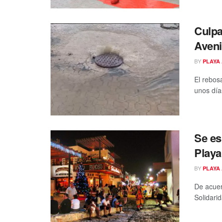
Culpa
Aveni
BY
PLAYA 
El rebos
unos día
Se es
Playa
BY
PLAYA 
De acuer
Solidari