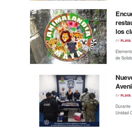
Encue
resta
los c
BY
PLAYA 
Elemento
de Solid
Nuevo
Aveni
BY
PLAYA 
Durante 
Unidad Ca