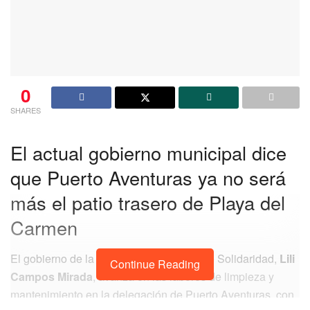
0
SHARES
El actual gobierno municipal dice
que Puerto Aventuras ya no será
más el patio trasero de Playa del
Carmen
El gobierno de la presidenta municipal de Solidaridad,
Lili
Continue Reading
Campos Mirada
, avanza en las labores de limpieza y
mantenimiento en la delegación de Puerto Aventuras, con