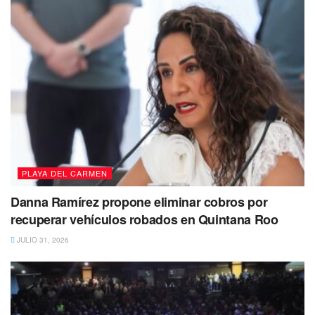
limpio, atendiendo de manera oportuna los reportes de la
población.
Con ello, el gobierno municipal que encabeza la
presidenta Lili Campos exhorta a la ciudadanía a hacer
uso de los canales a su disposición, para reportar
cualquier atención que requiera la intervención de
Servicios Públicos, a fin de colaborar en el continuo
mejoramiento urbano de todo Solidaridad.
PLAYA DEL CARMEN
Tags:
Lili Campos
Playa del Carmen
puerto aventuras
Danna Ramírez propone eliminar cobros por
recuperar vehículos robados en Quintana Roo
JULIO 31, 2026